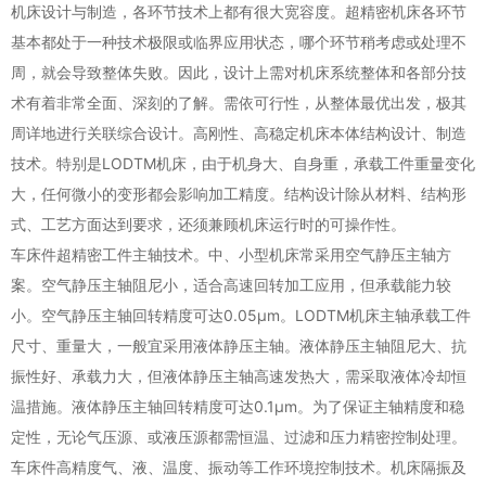
机床设计与制造，各环节技术上都有很大宽容度。超精密机床各环节
基本都处于一种技术极限或临界应用状态，哪个环节稍考虑或处理不
周，就会导致整体失败。因此，设计上需对机床系统整体和各部分技
术有着非常全面、深刻的了解。需依可行性，从整体最优出发，极其
周详地进行关联综合设计。高刚性、高稳定机床本体结构设计、制造
技术。特别是LODTM机床，由于机身大、自身重，承载工件重量变化
大，任何微小的变形都会影响加工精度。结构设计除从材料、结构形
式、工艺方面达到要求，还须兼顾机床运行时的可操作性。
车床件超精密工件主轴技术。中、小型机床常采用空气静压主轴方
案。空气静压主轴阻尼小，适合高速回转加工应用，但承载能力较
小。空气静压主轴回转精度可达0.05μm。LODTM机床主轴承载工件
尺寸、重量大，一般宜采用液体静压主轴。液体静压主轴阻尼大、抗
振性好、承载力大，但液体静压主轴高速发热大，需采取液体冷却恒
温措施。液体静压主轴回转精度可达0.1μm。为了保证主轴精度和稳
定性，无论气压源、或液压源都需恒温、过滤和压力精密控制处理。
车床件高精度气、液、温度、振动等工作环境控制技术。机床隔振及