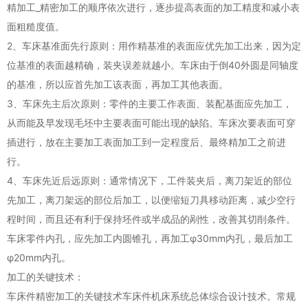
精加工_精密加工的顺序依次进行，逐步提高表面的加工精度和减小表
面粗糙度值。
2、车床基准面先行原则：用作精基准的表面应优先加工出来，因为定
位基准的表面越精确，装夹误差就越小。车床由于倒40外圆是同轴度
的基准，所以应首先加工该表面，再加工其他表面。
3、车床先主后次原则：零件的主要工作表面、装配基面应先加工，
从而能及早发现毛坯中主要表面可能出现的缺陷。车床次要表面可穿
插进行，放在主要加工表面加工到一定程度后、最终精加工之前进
行。
4、车床先近后远原则：通常情况下，工件装夹后，离刀架近的部位
先加工，离刀架远的部位后加工，以便缩短刀具移动距离，减少空行
程时间，而且还有利于保持坯件或半成品的剐性，改善其切削条件。
车床零件内孔，应先加工内圆锥孔，再加工φ30mm内孔，最后加工
φ20mm内孔。
加工的关键技术：
车床件精密加工的关键技术车床件机床系统总体综合设计技术。常规